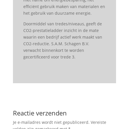
efficiënt gebruik maken van materialen en
het gebruik van duurzame energie.
Doormiddel van tredes/niveaus, geeft de
CO2-prestatieladder inzicht in de mate
waarin een bedrijf actief werk maakt van
CO2-reductie. S.A.M. Schagen B.V.
verwacht binnenkort te worden
gecertificeerd voor trede 3.
Reactie verzenden
Je e-mailadres wordt niet gepubliceerd.
Vereiste
velden zijn gemarkeerd met
*