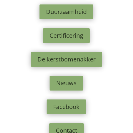
Duurzaamheid
Certificering
De kerstbomenakker
Nieuws
Facebook
Contact