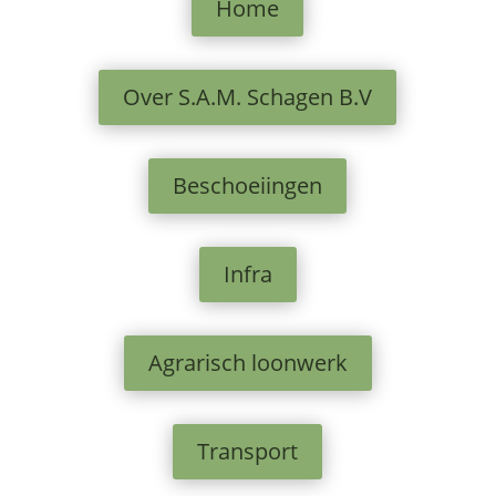
Home
Over S.A.M. Schagen B.V
Beschoeiingen
Infra
Agrarisch loonwerk
Transport