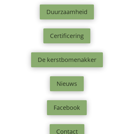
Duurzaamheid
Certificering
De kerstbomenakker
Nieuws
Facebook
Contact