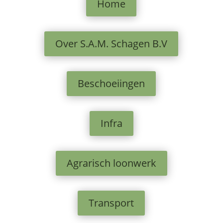
Home
Over S.A.M. Schagen B.V
Beschoeiingen
Infra
Agrarisch loonwerk
Transport